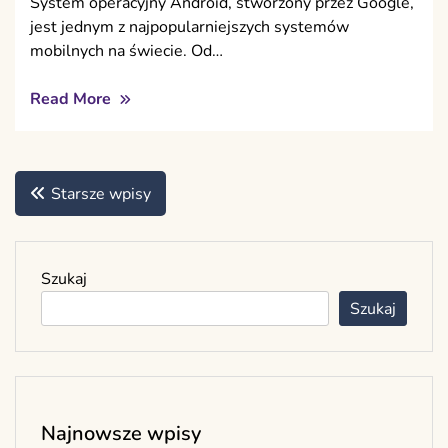
System operacyjny Android, stworzony przez Google,
jest jednym z najpopularniejszych systemów
mobilnych na świecie. Od…
Read More
Nawigacja
Starsze wpisy
po
wpisach
Szukaj
Szukaj
Najnowsze wpisy