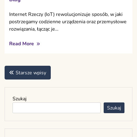
Internet Rzeczy (IoT) rewolucjonizuje sposób, w jaki
postrzegamy codzienne urządzenia oraz przemysłowe
rozwiązania, łącząc je…
Read More
Nawigacja
Starsze wpisy
po
wpisach
Szukaj
Szukaj