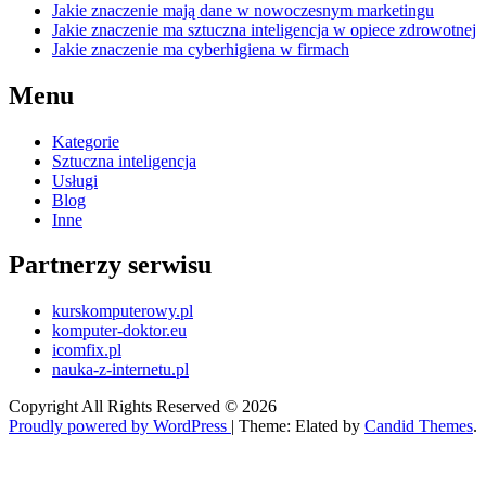
Jakie znaczenie mają dane w nowoczesnym marketingu
Jakie znaczenie ma sztuczna inteligencja w opiece zdrowotnej
Jakie znaczenie ma cyberhigiena w firmach
Menu
Kategorie
Sztuczna inteligencja
Usługi
Blog
Inne
Partnerzy serwisu
kurskomputerowy.pl
komputer-doktor.eu
icomfix.pl
nauka-z-internetu.pl
Copyright All Rights Reserved © 2026
Proudly powered by WordPress
|
Theme: Elated by
Candid Themes
.