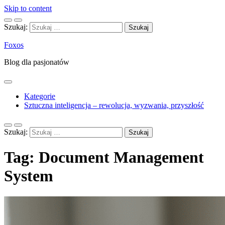
Skip to content
Szukaj:
Foxos
Blog dla pasjonatów
Kategorie
Sztuczna inteligencja – rewolucja, wyzwania, przyszłość
Szukaj:
Tag:
Document Management
System