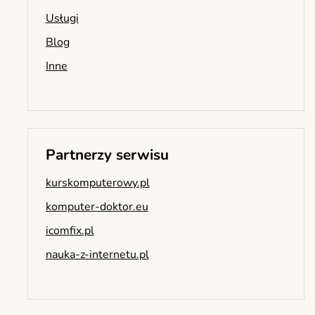
Usługi
Blog
Inne
Partnerzy serwisu
kurskomputerowy.pl
komputer-doktor.eu
icomfix.pl
nauka-z-internetu.pl