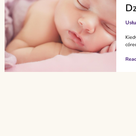
Dz
Usłu
Kied
córe
Rea