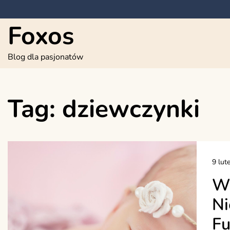
Skip
to
Foxos
content
Blog dla pasjonatów
Tag:
dziewczynki
9 lut
W
Ni
Fu