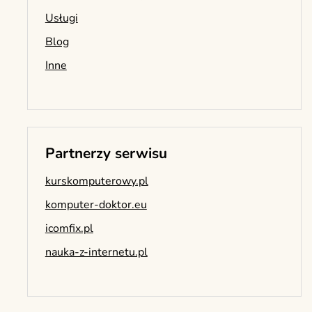
Usługi
Blog
Inne
Partnerzy serwisu
kurskomputerowy.pl
komputer-doktor.eu
icomfix.pl
nauka-z-internetu.pl