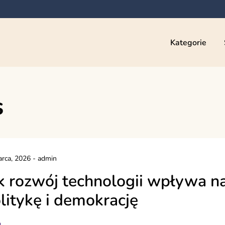
Kategorie
s
rca, 2026
-
admin
k rozwój technologii wpływa n
litykę i demokrację
g