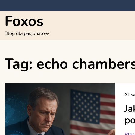
Skip
to
Foxos
content
Blog dla pasjonatów
Tag:
echo chamber
21 ma
Ja
po
Blo