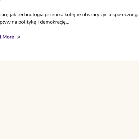
arę jak technologia przenika kolejne obszary życia społeczneg
wpływ na politykę i demokrację…
d More