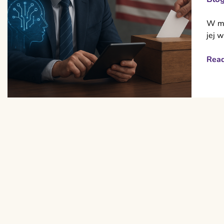
W mi
jej 
Rea