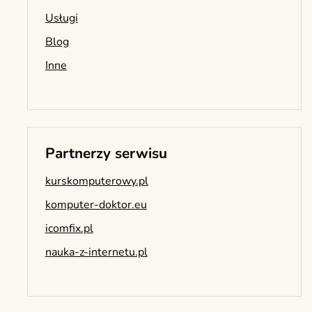
Usługi
Blog
Inne
Partnerzy serwisu
kurskomputerowy.pl
komputer-doktor.eu
icomfix.pl
nauka-z-internetu.pl