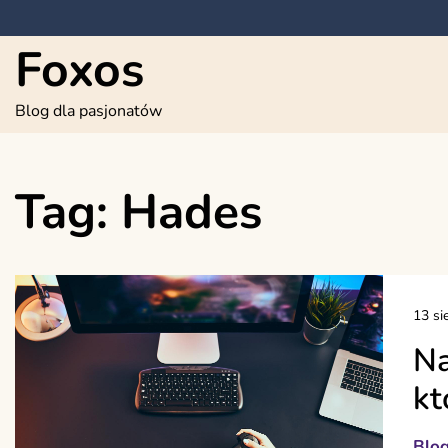
Skip
to
Foxos
content
Blog dla pasjonatów
Tag:
Hades
13 si
Na
kt
Blo