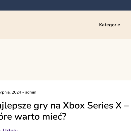
Kategorie
erpnia, 2024
-
admin
jlepsze gry na Xbox Series X –
óre warto mieć?
g
Usługi
,