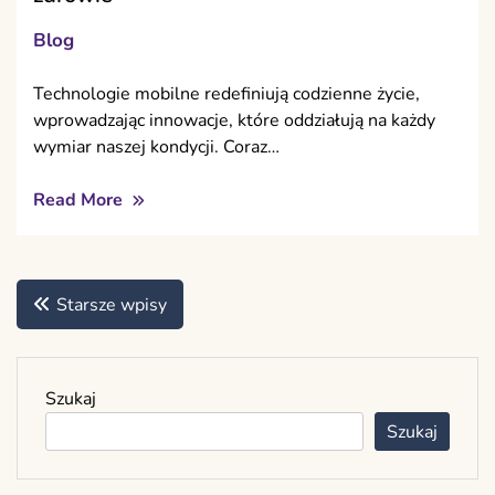
Blog
Technologie mobilne redefiniują codzienne życie,
wprowadzając innowacje, które oddziałują na każdy
wymiar naszej kondycji. Coraz…
Read More
Nawigacja
Starsze wpisy
po
wpisach
Szukaj
Szukaj