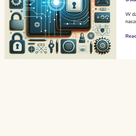
W dz
nasz
Rea