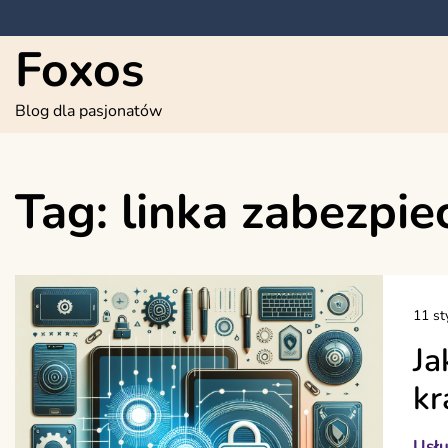
Skip
to
Foxos
content
Blog dla pasjonatów
Tag:
linka zabezpie
11 st
Ja
kr
Usłu