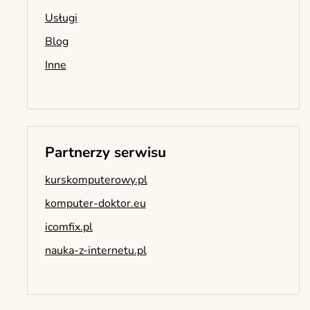
Usługi
Blog
Inne
Partnerzy serwisu
kurskomputerowy.pl
komputer-doktor.eu
icomfix.pl
nauka-z-internetu.pl