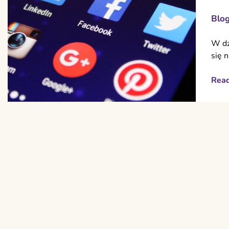
Blo
W dz
się 
Rea