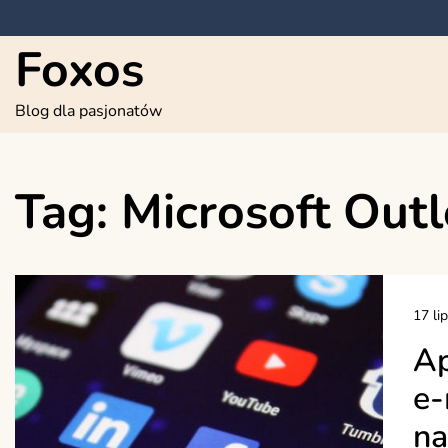
Skip
to
Foxos
content
Blog dla pasjonatów
Tag:
Microsoft Out
17 li
Ap
e-
na