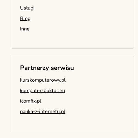
Usługi
Blog
Inne
Partnerzy serwisu
kurskomputerowy.pl
komputer-doktor.eu
icomfix.pl
nauka-z-internetu.pl