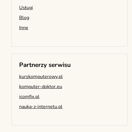
Usługi
Blog
Inne
Partnerzy serwisu
kurskomputerowy.pl
komputer-doktor.eu
icomfix.pl
nauka-z-internetu.pl