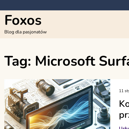
Skip
to
Foxos
content
Blog dla pasjonatów
Tag:
Microsoft Surf
11 st
Ko
pr
Usłu