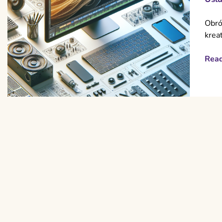
Obró
krea
Rea