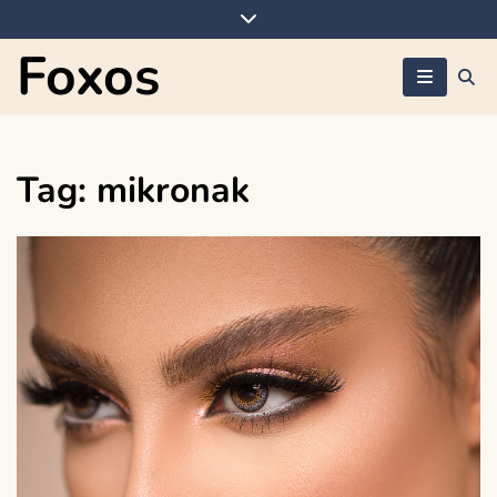
Skip
to
Foxos
content
Tag:
mikronak