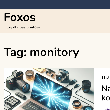
Skip
to
Foxos
content
Blog dla pasjonatów
Tag:
monitory
11 st
Na
ko
Usłu