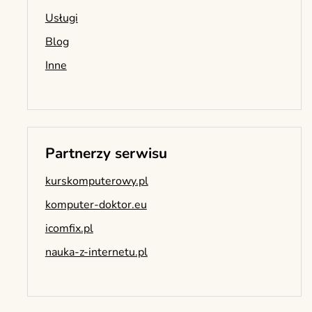
Usługi
Blog
Inne
Partnerzy serwisu
kurskomputerowy.pl
komputer-doktor.eu
icomfix.pl
nauka-z-internetu.pl