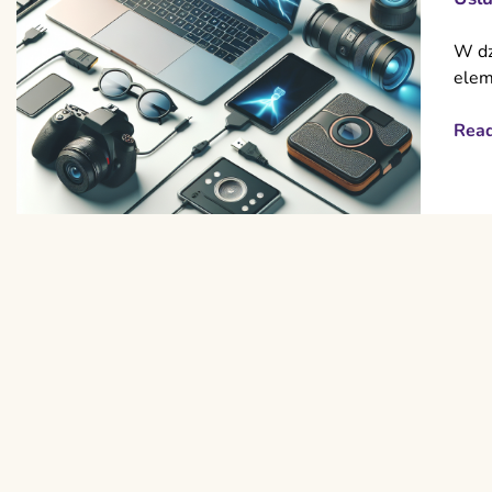
W dz
elem
Rea