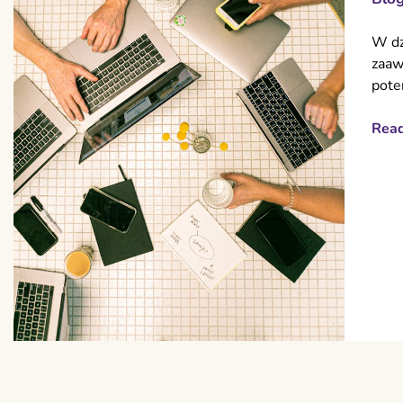
W dz
zaaw
pote
Rea