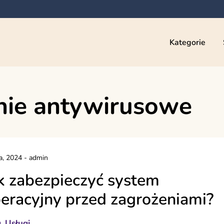
Kategorie
ie antywirusowe
ca, 2024
-
admin
k zabezpieczyć system
eracyjny przed zagrożeniami?
g
Usługi
,