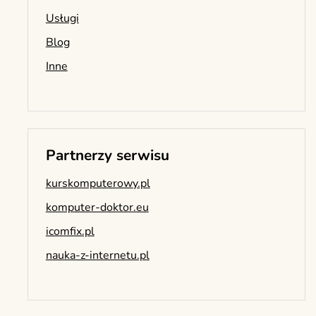
Usługi
Blog
Inne
Partnerzy serwisu
kurskomputerowy.pl
komputer-doktor.eu
icomfix.pl
nauka-z-internetu.pl