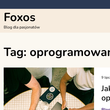
Skip
to
Foxos
content
Blog dla pasjonatów
Tag:
oprogramowan
9 lip
Ja
op
Blo