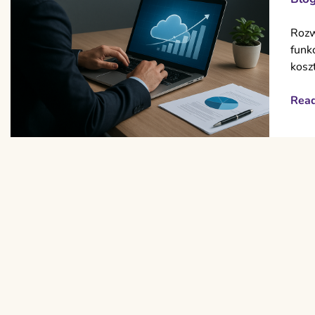
Rozw
funk
kosz
Rea