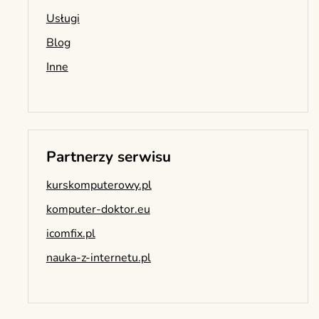
Usługi
Blog
Inne
Partnerzy serwisu
kurskomputerowy.pl
komputer-doktor.eu
icomfix.pl
nauka-z-internetu.pl