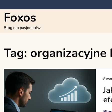
Skip
to
Foxos
content
Blog dla pasjonatów
Tag:
organizacyjne 
8 mar
Ja
ef
Blo