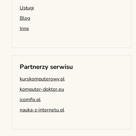
Usługi
Blog
Inne
Partnerzy serwisu
kurskomputerowy.pl
komputer-doktor.eu
icomfix.pl
nauka-z-internetu.pl