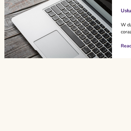
Usłu
W dz
cora
Rea