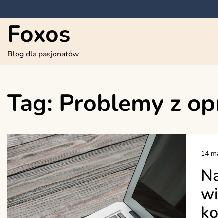
Skip
to
Foxos
content
Blog dla pasjonatów
Tag:
Problemy z o
14 ma
Na
wi
ko