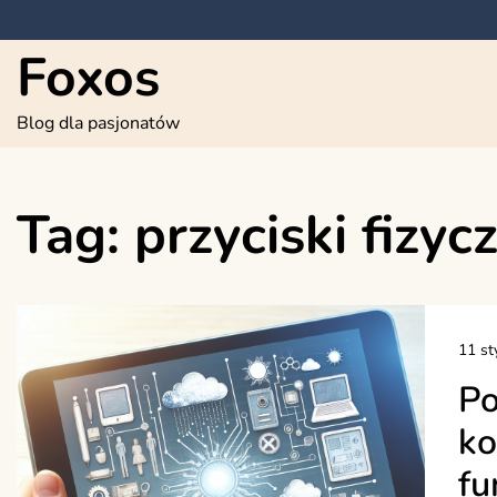
Skip
to
Foxos
content
Blog dla pasjonatów
Tag:
przyciski fizyc
11 st
Po
ko
fu