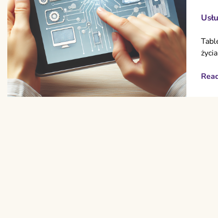
Usłu
Tabl
życia
Rea