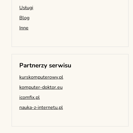
Usługi
Blog
Inne
Partnerzy serwisu
kurskomputerowy.pl
komputer-doktor.eu
icomfix.pl
nauka-z-internetu.pl