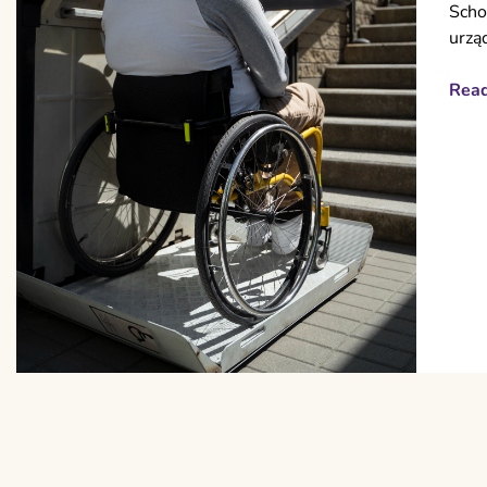
Scho
urzą
Rea