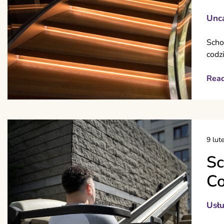
Unca
Scho
codz
Rea
9 lut
Sc
Co
Usłu