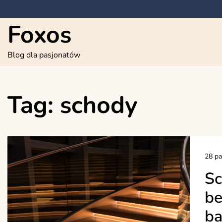
Skip
to
Foxos
content
Blog dla pasjonatów
Tag:
schody
28 pa
Sc
be
ba