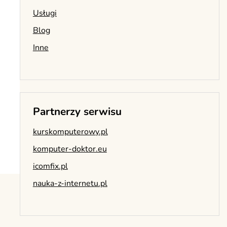
Usługi
Blog
Inne
Partnerzy serwisu
kurskomputerowy.pl
komputer-doktor.eu
icomfix.pl
nauka-z-internetu.pl