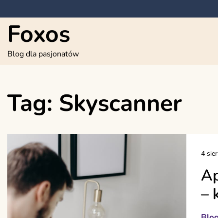
Skip
to
Foxos
content
Blog dla pasjonatów
Tag:
Skyscanner
4 sie
Ap
– 
Blo