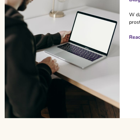
W dz
pros
Rea