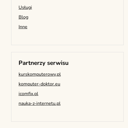
Usługi
Blog
Inne
Partnerzy serwisu
kurskomputerowy.pl
komputer-doktor.eu
icomfix.pl
nauka-z-internetu.pl