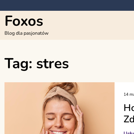
Skip
to
Foxos
content
Blog dla pasjonatów
Tag:
stres
14 ma
Ho
Zd
Usłu