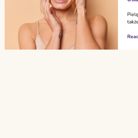
Piel
takż
Rea