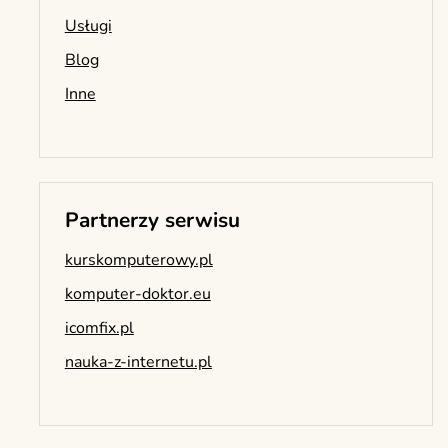
Usługi
Blog
Inne
Partnerzy serwisu
kurskomputerowy.pl
komputer-doktor.eu
icomfix.pl
nauka-z-internetu.pl