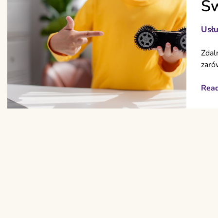
Św
Usłu
Zdal
zaró
Rea