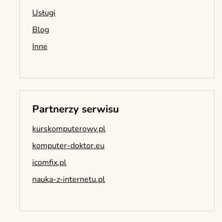
Usługi
Blog
Inne
Partnerzy serwisu
kurskomputerowy.pl
komputer-doktor.eu
icomfix.pl
nauka-z-internetu.pl