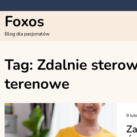
Skip
to
Foxos
content
Blog dla pasjonatów
Tag:
Zdalnie stero
terenowe
9 lut
Za