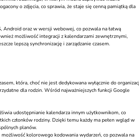
acony o zdjęcia, co sprawia, że staje się cenną pamiątką dla
OS, Android oraz w wersji webowej, co pozwala na łatwą
również możliwość integracji z kalendarzami zewnętrznymi,
eszcze lepszą synchronizację i zarządzanie czasem.
zasem, która, choć nie jest dedykowana wyłącznie do organizacj
 przydatne dla rodzin. Wśród najważniejszych funkcji Google
iwia udostępnianie kalendarza innym użytkownikom, co
kich członków rodziny. Dzięki temu każdy ma pełen wgląd w
spólnych planów.
je możliwość kolorowego kodowania wydarzeń, co pozwala na