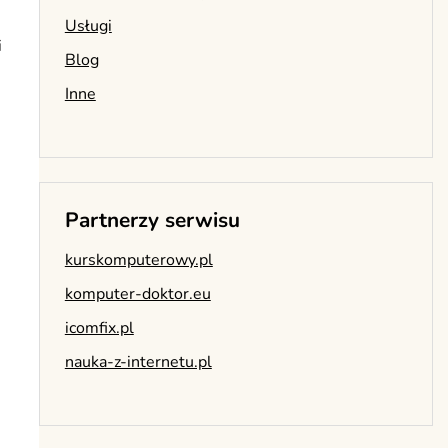
Usługi
i
Blog
Inne
Partnerzy serwisu
kurskomputerowy.pl
komputer-doktor.eu
icomfix.pl
nauka-z-internetu.pl