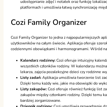
udostępnianie zdjęć i notatek oraz funkcję lokaliza
platformach i umożliwia łatwą synchronizację międ
Cozi Family Organizer
Cozi Family Organizer to jedna z najpopularniejszych apli
użytkowników na całym świecie. Aplikacja oferuje szeroki
codziennymi obowiązkami i harmonogramami. Wśród najw
Kalendarz rodzinny:
Cozi oferuje intuicyjny kalen
wszystkich członków rodziny. W kalendarzu można 
lekarza, zajęcia pozalekcyjne dzieci czy rodzinne wy
Listy zadań:
Aplikacja umożliwia tworzenie list z
Dzięki temu każdy wie, jakie ma obowiązki do wykon
Listy zakupów:
Cozi oferuje również funkcję list z
zakupów między członkami rodziny. Dzięki temu każ
bardziej zorganizowane.
Dziennik rodzinny:
Cozi umożliwia prowadzenie dz