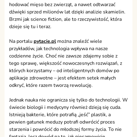
hodować mięso bez zwierząt, a nawet odtwarzać
dźwięki sprzed milionów lat dzięki analizie skamielin.
Brzmi jak science fiction, ale to rzeczywistość, która
dzieje się tu i teraz.
Na portalu
pytacie.pl
można znaleźć wiele
przykładów, jak technologia wpływa na nasze
codzienne życie. Choć nie zawsze zdajemy sobie z
tego sprawę, większość nowoczesnych rozwiązań, z
których korzystamy – od inteligentnych domów po
aplikacje zdrowotne – jest efektem setek małych
odkryć, które razem tworzą rewolucję.
Jednak nauka nie ogranicza się tylko do technologii. W
świecie biologii i medycyny również dzieją się cuda.
Istnieją bakterie, które potrafią „jeść” plastik, a
pewien gatunek meduzy potrafi odwrócić proces
starzenia i powrócić do młodszej formy życia. To nie
fantazja, lecz dowód na to, jak niesamowicie