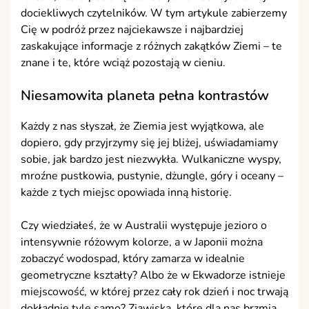
dociekliwych czytelników. W tym artykule zabierzemy
Cię w podróż przez najciekawsze i najbardziej
zaskakujące informacje z różnych zakątków Ziemi – te
znane i te, które wciąż pozostają w cieniu.
Niesamowita planeta pełna kontrastów
Każdy z nas słyszał, że Ziemia jest wyjątkowa, ale
dopiero, gdy przyjrzymy się jej bliżej, uświadamiamy
sobie, jak bardzo jest niezwykła. Wulkaniczne wyspy,
mroźne pustkowia, pustynie, dżungle, góry i oceany –
każde z tych miejsc opowiada inną historię.
Czy wiedziałeś, że w Australii występuje jezioro o
intensywnie różowym kolorze, a w Japonii można
zobaczyć wodospad, który zamarza w idealnie
geometryczne kształty? Albo że w Ekwadorze istnieje
miejscowość, w której przez cały rok dzień i noc trwają
dokładnie tyle samo? Zjawiska, które dla nas brzmią