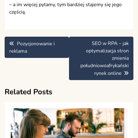
– a im więcej pytamy, tym bardziej stajemy się jego
częścią.
Nawigacja
SEO w RPA – jak
Pozycjonowanie i
wpisu
optymalizacja stron
reklama
zmienia
południowoafrykański
rynek online
Related Posts