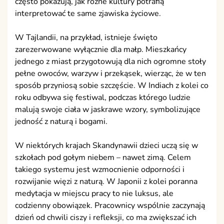
często pokazują, jak różne kultury potrafią
interpretować te same zjawiska życiowe.
W Tajlandii, na przykład, istnieje święto
zarezerwowane wyłącznie dla małp. Mieszkańcy
jednego z miast przygotowują dla nich ogromne stoły
pełne owoców, warzyw i przekąsek, wierząc, że w ten
sposób przyniosą sobie szczęście. W Indiach z kolei co
roku odbywa się festiwal, podczas którego ludzie
malują swoje ciała w jaskrawe wzory, symbolizujące
jedność z naturą i bogami.
W niektórych krajach Skandynawii dzieci uczą się w
szkołach pod gołym niebem – nawet zimą. Celem
takiego systemu jest wzmocnienie odporności i
rozwijanie więzi z naturą. W Japonii z kolei poranna
medytacja w miejscu pracy to nie luksus, ale
codzienny obowiązek. Pracownicy wspólnie zaczynają
dzień od chwili ciszy i refleksji, co ma zwiększać ich