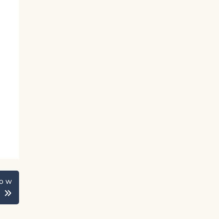
no w
i