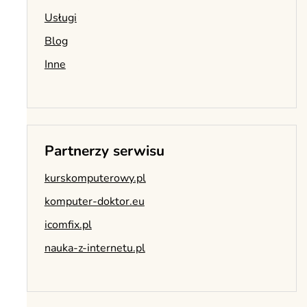
Usługi
Blog
Inne
Partnerzy serwisu
kurskomputerowy.pl
komputer-doktor.eu
icomfix.pl
nauka-z-internetu.pl