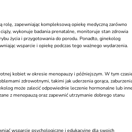
tną rolę, zapewniając kompleksową opiekę medyczną zarówno
j ciąży, wykonuje badania prenatalne, monitoruje stan zdrowia
rybu życia i przygotowania do porodu. Ponadto, ginekolog
ewniając wsparcie i opiekę podczas tego ważnego wydarzenia.
otnej kobiet w okresie menopauzy i późniejszym. W tym czasi
oblemami zdrowotnymi, takimi jak uderzenia gorąca, zaburzeni
ekolog może zalecić odpowiednie leczenie hormonalne lub inn
iązane z menopauzą oraz zapewnić utrzymanie dobrego stanu
niać wsparcie psychologiczne i edukacyjne dla swoich