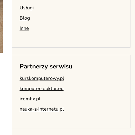
Usługi
Blog
Inne
Partnerzy serwisu
kurskomputerowy.pl
komputer-doktor.eu
icomfix.pl
nauka-z-internetu.pl