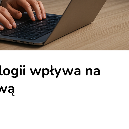
logii wpływa na
ową