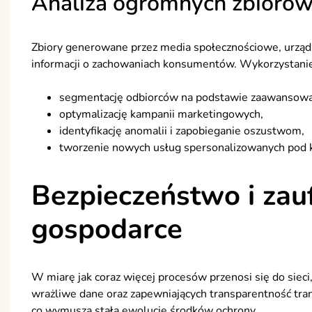
Analiza ogromnych zbioró
Zbiory generowane przez media społecznościowe, urządz
informacji o zachowaniach konsumentów. Wykorzystan
segmentację odbiorców na podstawie zaawansow
optymalizację kampanii marketingowych,
identyfikację anomalii i zapobieganie oszustwom,
tworzenie nowych usług spersonalizowanych pod k
Bezpieczeństwo i zau
gospodarce
W miarę jak coraz więcej procesów przenosi się do sie
wrażliwe dane oraz zapewniających transparentność tran
co wymusza stałą ewolucję środków ochrony.