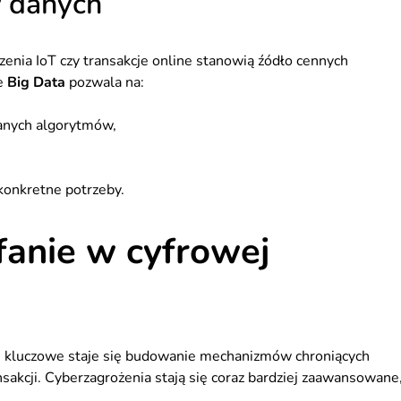
w danych
enia IoT czy transakcje online stanowią źódło cennych
ie
Big Data
pozwala na:
anych algorytmów,
onkretne potrzeby.
fanie w cyfrowej
ci, kluczowe staje się budowanie mechanizmów chroniących
sakcji. Cyberzagrożenia stają się coraz bardziej zaawansowane