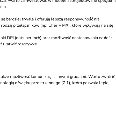
acza. Warto zainwestować w modele zaprojektowane specjalni
nia.
ą bardziej trwałe i oferują lepszą responsywność niż
dzaj przełączników (np. Cherry MX), które wpływają na siłę
ki DPI (dots per inch) oraz możliwość dostosowania czułości.
 ułatwić rozgrywkę.
 także możliwość komunikacji z innymi graczami. Warto zwrócić
ogią dźwięku przestrzennego (7.1), która pozwala lepiej