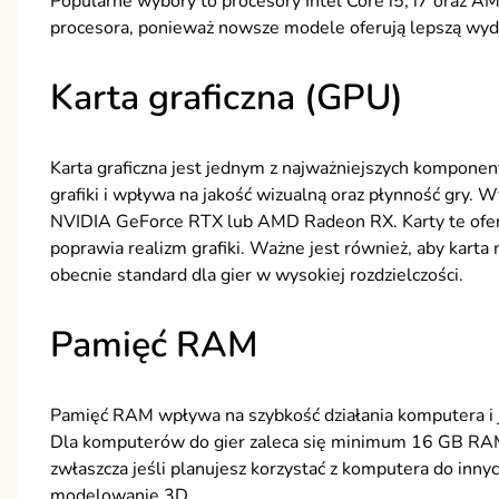
Popularne wybory to procesory Intel Core i5, i7 oraz A
procesora, ponieważ nowsze modele oferują lepszą wyd
Karta graficzna (GPU)
Karta graficzna jest jednym z najważniejszych kompon
grafiki i wpływa na jakość wizualną oraz płynność gry. W
NVIDIA GeForce RTX lub AMD Radeon RX. Karty te oferują
poprawia realizm grafiki. Ważne jest również, aby kar
obecnie standard dla gier w wysokiej rozdzielczości.
Pamięć RAM
Pamięć RAM wpływa na szybkość działania komputera i j
Dla komputerów do gier zaleca się minimum 16 GB RAM
zwłaszcza jeśli planujesz korzystać z komputera do inny
modelowanie 3D.