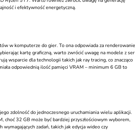
MD Ryzen 5 i 7. Warto również zwrócić uwagę na generację
ajność i efektywność energetyczną.
entów w komputerze do gier. To ona odpowiada za renderowani
ybierając kartę graficzną, warto zwrócić uwagę na modele z seri
 wsparcie dla technologii takich jak ray tracing, co znacząco
ta miała odpowiednią ilość pamięci VRAM – minimum 6 GB to
ego zdolność do jednoczesnego uruchamiania wielu aplikacji.
, choć 32 GB może być bardziej przyszłościowym wyborem,
ch wymagających zadań, takich jak edycja wideo czy