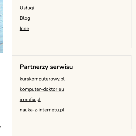
Usługi
Blog
Inne
Partnerzy serwisu
kurskomputerowy.pl
komputer-doktor.eu
icomfix.pl
nauka-z-internetu.pl
e