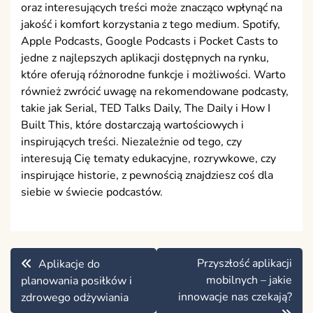
oraz interesujących treści może znacząco wpłynąć na
jakość i komfort korzystania z tego medium. Spotify,
Apple Podcasts, Google Podcasts i Pocket Casts to
jedne z najlepszych aplikacji dostępnych na rynku,
które oferują różnorodne funkcje i możliwości. Warto
również zwrócić uwagę na rekomendowane podcasty,
takie jak Serial, TED Talks Daily, The Daily i How I
Built This, które dostarczają wartościowych i
inspirujących treści. Niezależnie od tego, czy
interesują Cię tematy edukacyjne, rozrywkowe, czy
inspirujące historie, z pewnością znajdziesz coś dla
siebie w świecie podcastów.
Nawigacja
Przyszłość aplikacji
Aplikacje do
wpisu
mobilnych – jakie
planowania posiłków i
innowacje nas czekają?
zdrowego odżywiania