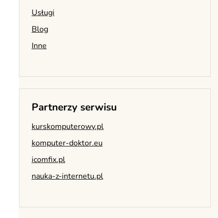
Usługi
Blog
Inne
Partnerzy serwisu
kurskomputerowy.pl
komputer-doktor.eu
icomfix.pl
nauka-z-internetu.pl