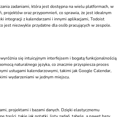
ądzania zadaniami, która jest dostępna na wielu platformach, w
ń, projektów oraz przypomnień, co sprawia, że jest idealnym
 integracji z kalendarzami i innymi aplikacjami, Todoist
co jest niezwykle przydatne dla osób pracujących w zespole.
wyróżnia się intuicyjnym interfejsem i bogatą funkcjonalnością
omocą naturalnego języka, co znacznie przyspiesza proces
rnymi usługami kalendarzowymi, takimi jak Google Calendar,
tkimi wydarzeniami w jednym miejscu.
ami, projektami i bazami danych. Dzięki elastycznemu
reści, takie jak notatki, listy zadań, tabele, a nawet bazy