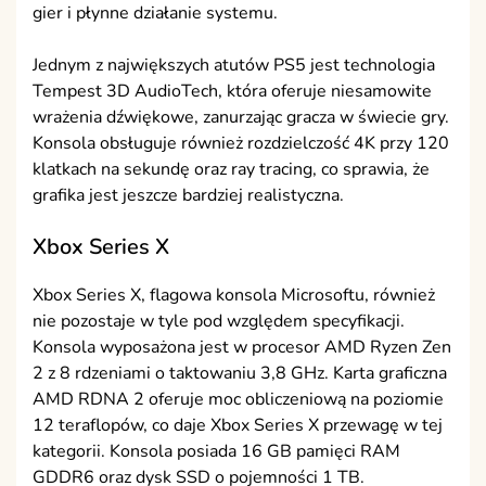
gier i płynne działanie systemu.
Jednym z największych atutów PS5 jest technologia
Tempest 3D AudioTech, która oferuje niesamowite
wrażenia dźwiękowe, zanurzając gracza w świecie gry.
Konsola obsługuje również rozdzielczość 4K przy 120
klatkach na sekundę oraz ray tracing, co sprawia, że
grafika jest jeszcze bardziej realistyczna.
Xbox Series X
Xbox Series X, flagowa konsola Microsoftu, również
nie pozostaje w tyle pod względem specyfikacji.
Konsola wyposażona jest w procesor AMD Ryzen Zen
2 z 8 rdzeniami o taktowaniu 3,8 GHz. Karta graficzna
AMD RDNA 2 oferuje moc obliczeniową na poziomie
12 teraflopów, co daje Xbox Series X przewagę w tej
kategorii. Konsola posiada 16 GB pamięci RAM
GDDR6 oraz dysk SSD o pojemności 1 TB.