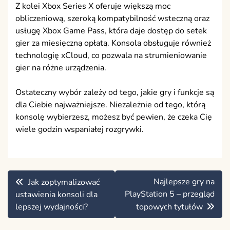
Z kolei Xbox Series X oferuje większą moc
obliczeniową, szeroką kompatybilność wsteczną oraz
usługę Xbox Game Pass, która daje dostęp do setek
gier za miesięczną opłatą. Konsola obsługuje również
technologię xCloud, co pozwala na strumieniowanie
gier na różne urządzenia.
Ostateczny wybór zależy od tego, jakie gry i funkcje są
dla Ciebie najważniejsze. Niezależnie od tego, którą
konsolę wybierzesz, możesz być pewien, że czeka Cię
wiele godzin wspaniałej rozgrywki.
Nawigacja
Najlepsze gry na
Jak zoptymalizować
wpisu
PlayStation 5 – przegląd
ustawienia konsoli dla
lepszej wydajności?
topowych tytułów