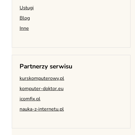
Usługi
Blog
Inne
Partnerzy serwisu
kurskomputerowy.pl
komputer-doktor.eu
icomfix.pl
nauka-z-internetu.pl