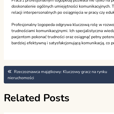
Praca z profesjonalnym logopedą pozwala nie tylko na 
doskonalenie ogólnych umiejętności komunikacyjnych. T
relacji interpersonalnych po osiągnięcia w pracy czy eduk
Profesjonalny logopeda odgrywa kluczową rolę w rozwo
trudnościami komunikacyjnymi. Ich specjalistyczna wied
pacjentom pokonać trudności oraz osiągnąć pełny potencj
bardziej efektywną i satysfakcjonującą komunikacją, co p
Nawigacja
Rzeczoznawca majątkowy: Kluczowy gracz na rynku
nieruchomości
wpisu
Related Posts