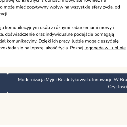
poprawę konkretnych trudności mowy, ale również na
o może mieć pozytywny wpływ na wszystkie sfery życia, od
acji.
ju komunikacyjnym osób z różnymi zaburzeniami mowy i
za, doświadczenie oraz indywidualne podejście pomagają
ał komunikacyjny. Dzięki ich pracy, ludzie mogą cieszyć się
rzekłada się na lepszą jakość życia. Poznaj
logopeda w Lublinie
.
Modernizacja Myjni Bezdotykowych: Innowacje W Br
Czystośc