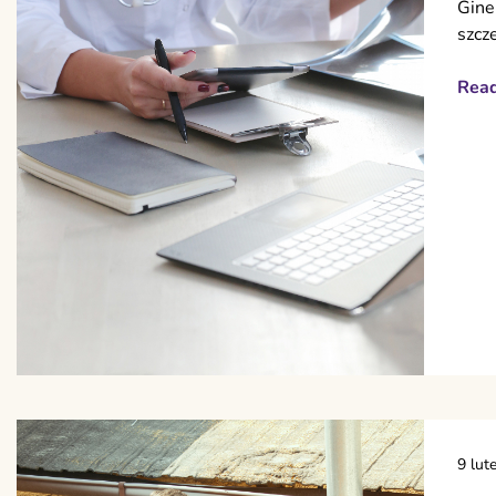
Gine
szcz
Rea
9 lut