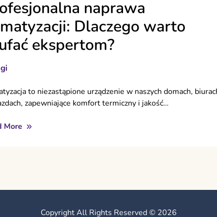
ofesjonalna naprawa
imatyzacji: Dlaczego warto
ufać ekspertom?
gi
atyzacja to niezastąpione urządzenie w naszych domach, biurac
jazdach, zapewniające komfort termiczny i jakość…
d More
Copyright All Rights Reserved © 2026