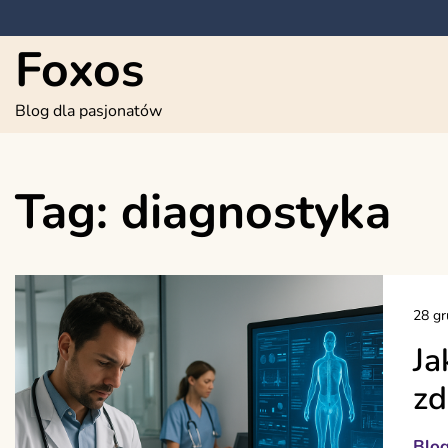
Skip
to
Foxos
content
Blog dla pasjonatów
Tag:
diagnostyka
28 gr
Ja
zd
Blo