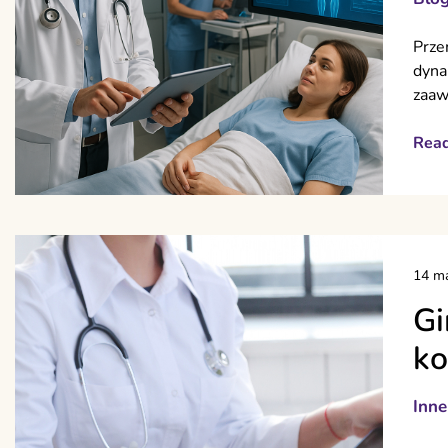
Prze
dyna
zaa
Rea
14 ma
Gi
ko
Inne