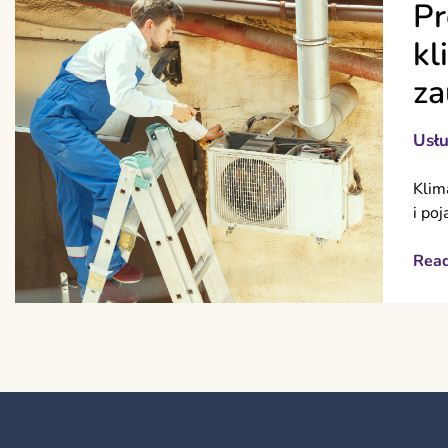
Pr
kl
za
Usłu
Klim
i po
Rea