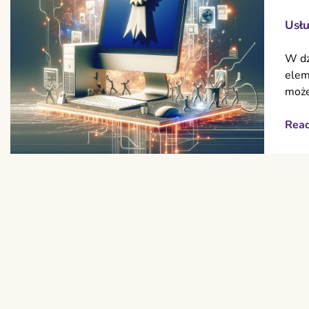
Usłu
W dz
elem
może
Rea