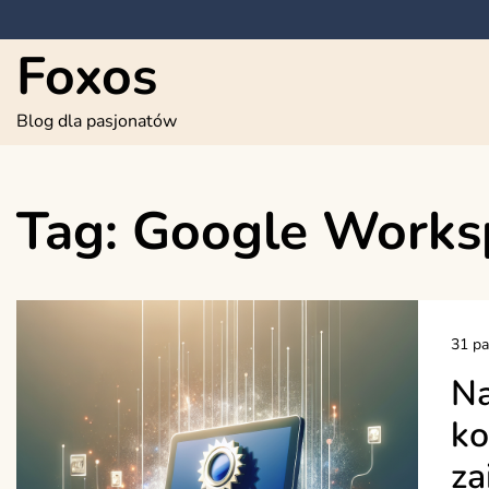
Skip
to
Foxos
content
Blog dla pasjonatów
Tag:
Google Works
31 pa
Na
ko
za