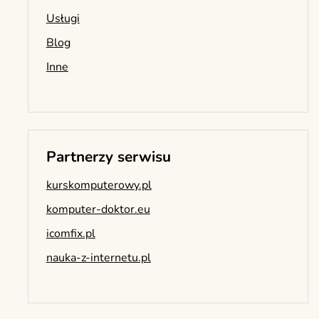
Usługi
Blog
Inne
Partnerzy serwisu
kurskomputerowy.pl
komputer-doktor.eu
icomfix.pl
nauka-z-internetu.pl