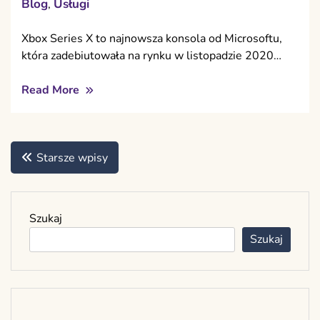
Blog
Usługi
,
Xbox Series X to najnowsza konsola od Microsoftu,
która zadebiutowała na rynku w listopadzie 2020…
Read More
Nawigacja
Starsze wpisy
po
wpisach
Szukaj
Szukaj