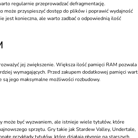
warto regularnie przeprowadzać defragmentację.
o może przyspieszyć dostęp do plików i poprawić wydajność
jest konieczna, ale warto zadbać o odpowiednią ilość
M
rozważyć jej zwiększenie. Większa ilość pamięci RAM pozwala
ch bardziej wymagających. Przed zakupem dodatkowej pamięci war
ie są jego maksymalne możliwości rozbudowy.
może być wyzwaniem, ale istnieje wiele tytułów, które
najnowszego sprzętu. Gry takie jak Stardew Valley, Undertale,
nałe przykłady tytułów, które działają płynnie na starszych