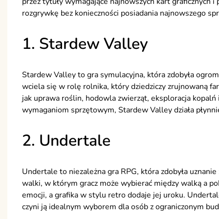
przez tytuły wymagające najnowszych kart graficznych i p
rozgrywkę bez konieczności posiadania najnowszego sprz
1. Stardew Valley
Stardew Valley to gra symulacyjna, która zdobyła ogromn
wciela się w rolę rolnika, który dziedziczy zrujnowaną f
jak uprawa roślin, hodowla zwierząt, eksploracja kopalń
wymaganiom sprzętowym, Stardew Valley działa płynni
2. Undertale
Undertale to niezależna gra RPG, która zdobyła uznanie 
walki, w którym gracz może wybierać między walką a po
emocji, a grafika w stylu retro dodaje jej uroku. Unde
czyni ją idealnym wyborem dla osób z ograniczonym bu