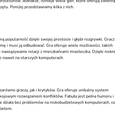
rocesorów. Jednakże, istnieje wiele gier, które oferują świetn
ętu. Poniżej przedstawiamy kilka z nich.
ą popularność dzięki swojej prostocie i głębi rozgrywki. Gracz
armę i musi ją odbudować. Gra oferuje wiele możliwości, takich
 i nawiązywanie relacji z mieszkańcami miasteczka. Dzięki niski
e nawet na starszych komputerach.
zarówno graczy, jak i krytyków. Gra oferuje unikalny system
kojowym rozwiązaniem konfliktów. Fabuła jest pełna humoru i
rtale działa bez problemów na niskobudżetowych komputerach, c
dżetem.