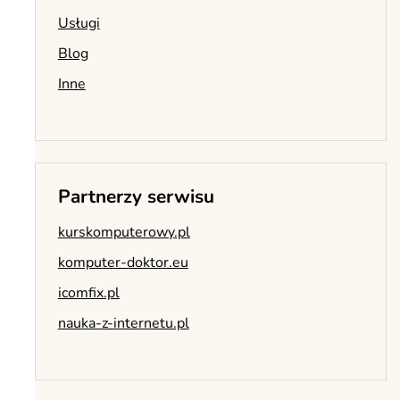
Usługi
Blog
Inne
Partnerzy serwisu
kurskomputerowy.pl
komputer-doktor.eu
icomfix.pl
nauka-z-internetu.pl