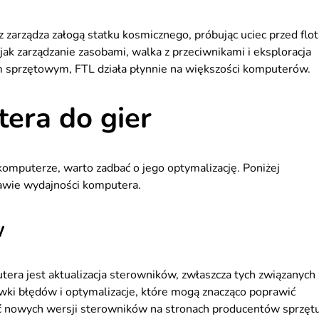
cz zarządza załogą statku kosmicznego, próbując uciec przed flot
jak zarządzanie zasobami, walka z przeciwnikami i eksploracja
 sprzętowym, FTL działa płynnie na większości komputerów.
era do gier
omputerze, warto zadbać o jego optymalizację. Poniżej
awie wydajności komputera.
w
era jest aktualizacja sterowników, zwłaszcza tych związanych 
awki błędów i optymalizacje, które mogą znacząco poprawić
ć nowych wersji sterowników na stronach producentów sprzętu