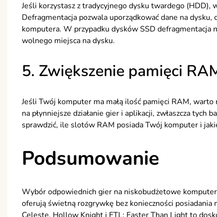
Jeśli korzystasz z tradycyjnego dysku twardego (HDD), 
Defragmentacja pozwala uporządkować dane na dysku, c
komputera. W przypadku dysków SSD defragmentacja nie 
wolnego miejsca na dysku.
5. Zwiększenie pamięci RA
Jeśli Twój komputer ma małą ilość pamięci RAM, warto 
na płynniejsze działanie gier i aplikacji, zwłaszcza ty
sprawdzić, ile slotów RAM posiada Twój komputer i jak
Podsumowanie
Wybór odpowiednich gier na niskobudżetowe komputery 
oferują świetną rozgrywkę bez konieczności posiadania 
Celeste, Hollow Knight i FTL: Faster Than Light to dosko