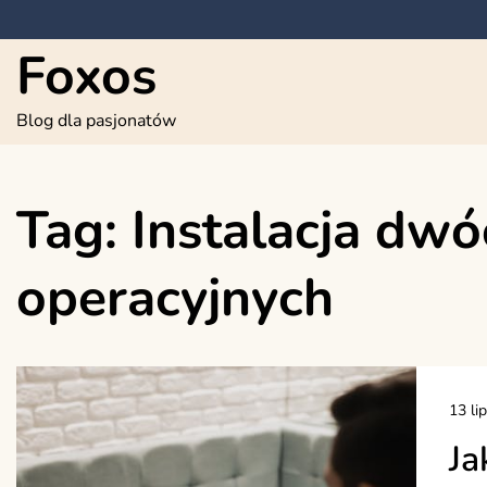
Skip
to
Foxos
content
Blog dla pasjonatów
Tag:
Instalacja dw
operacyjnych
13 li
Ja