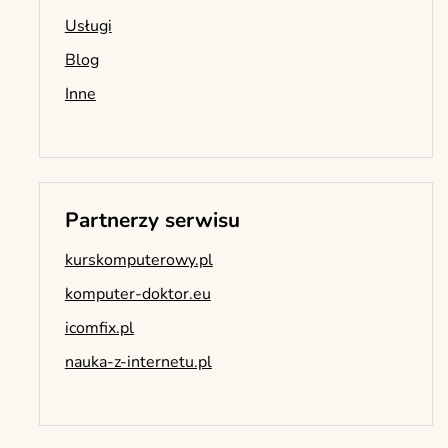
Usługi
Blog
Inne
Partnerzy serwisu
kurskomputerowy.pl
komputer-doktor.eu
icomfix.pl
nauka-z-internetu.pl