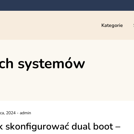
Kategorie
óch systemów
pca, 2024
-
admin
k skonfigurować dual boot –