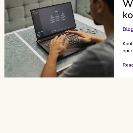
Wi
ko
Blo
Konf
oper
Rea