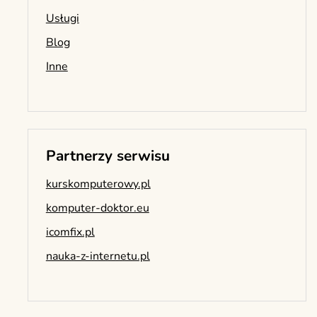
Usługi
Blog
Inne
Partnerzy serwisu
kurskomputerowy.pl
komputer-doktor.eu
icomfix.pl
nauka-z-internetu.pl