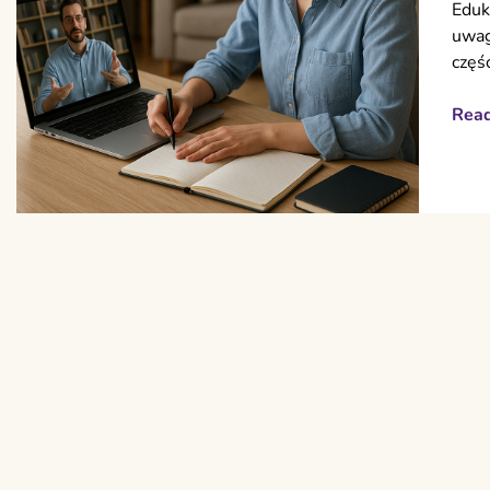
Eduk
uwag
częś
Rea