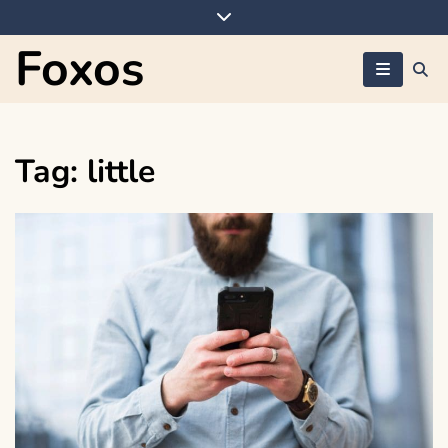
Skip
to
Foxos
content
Tag:
little