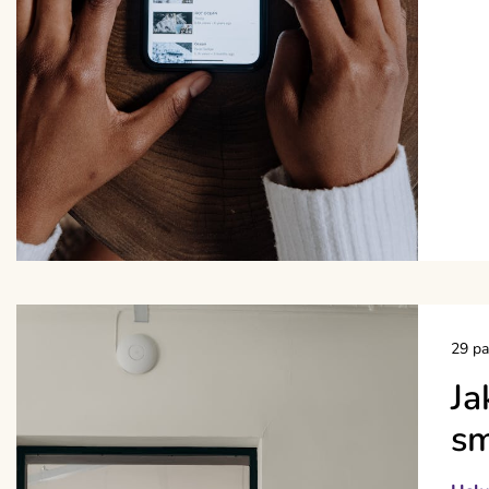
29 pa
Ja
sm