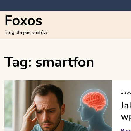
Skip
to
Foxos
content
Blog dla pasjonatów
Tag:
smartfon
3 sty
Ja
wp
Blo