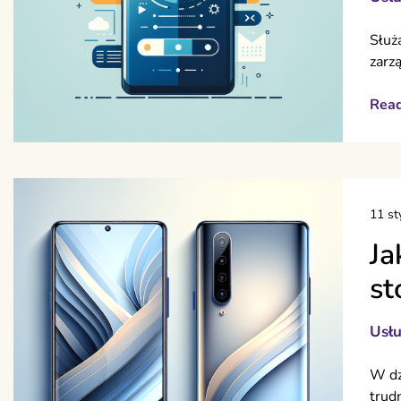
Służą
zarz
Rea
11 st
Ja
st
Usłu
W dz
trud