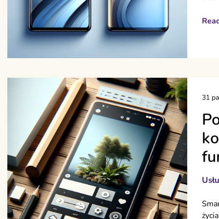
Rea
31 pa
Po
ko
fu
Usłu
Smar
życia