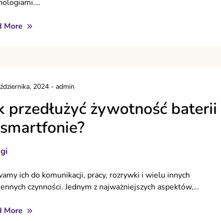
nologiami.…
d More
ździernika, 2024
-
admin
k przedłużyć żywotność baterii
smartfonie?
gi
amy ich do komunikacji, pracy, rozrywki i wielu innych
iennych czynności. Jednym z najważniejszych aspektów,…
d More