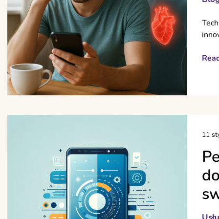
Tech
inno
Rea
11 st
Pe
do
sw
Usłu