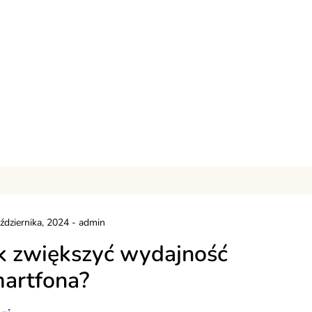
ździernika, 2024
-
admin
k zwiększyć wydajność
artfona?