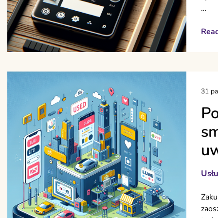
…
Rea
31 pa
Po
sm
u
Usłu
Zaku
zaos