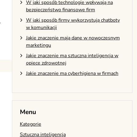
W jaki sposób technologie wpływają na
bezpieczeństwo finansowe firm
W jaki sposób firmy wykorzystują chatboty
…
w komunikacji
Jakie znaczenie mają dane w nowoczesnym
marketingu
Jakie znaczenie ma sztuczna inteligencja w
opiece zdrowotnej
Jakie znaczenie ma cyberhigiena w firmach
Menu
Kategorie
Sztuczna inteligencja