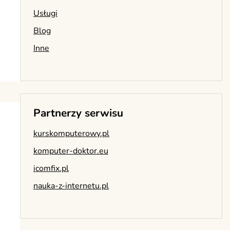
Usługi
Blog
Inne
Partnerzy serwisu
kurskomputerowy.pl
komputer-doktor.eu
icomfix.pl
nauka-z-internetu.pl