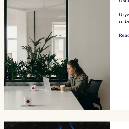
Usłu
Używ
codz
Rea