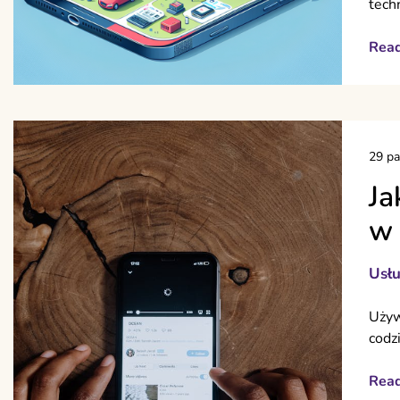
tech
Rea
29 pa
Ja
w 
Usłu
Używ
codz
Rea