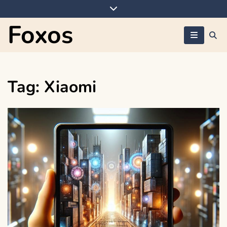
Skip
to
Foxos
content
Tag:
Xiaomi