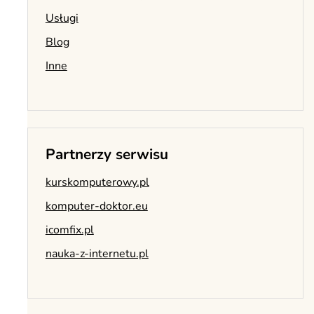
Usługi
Blog
Inne
Partnerzy serwisu
kurskomputerowy.pl
komputer-doktor.eu
icomfix.pl
nauka-z-internetu.pl