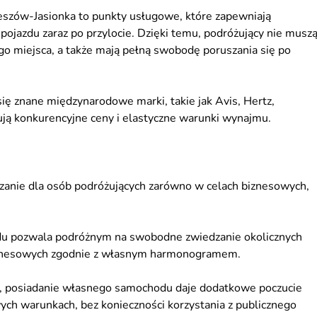
szów-Jasionka to punkty usługowe, które zapewniają
jazdu zaraz po przylocie. Dzięki temu, podróżujący nie musz
ego miejsca, a także mają pełną swobodę poruszania się po
się znane międzynarodowe marki, takie jak Avis, Hertz,
erują konkurencyjne ceny i elastyczne warunki wynajmu.
nie dla osób podróżujących zarówno w celach biznesowych,
du pozwala podróżnym na swobodne zwiedzanie okolicznych
 biznesowych zgodnie z własnym harmonogramem.
9, posiadanie własnego samochodu daje dodatkowe poczucie
ch warunkach, bez konieczności korzystania z publicznego