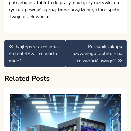
potrzebujesz tabletu do pracy, nauki, czy rozrywki, na
rynku z pewnością znajdziesz urządzenie, które spełni
Twoje oczekiwania.
Nawigacja
Poradnik zakupu
Najlepsze akcesoria
wpisu
używanego tabletu – na
do tabletów – co warto
mieć?
co zwrócić uwagę?
Related Posts