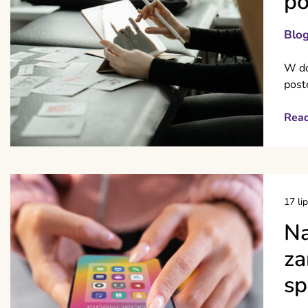
po
Blo
W do
post
Rea
17 li
Na
za
sp