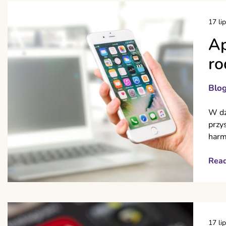
17 li
Ap
ro
Blo
W dz
przy
harm
Rea
17 li