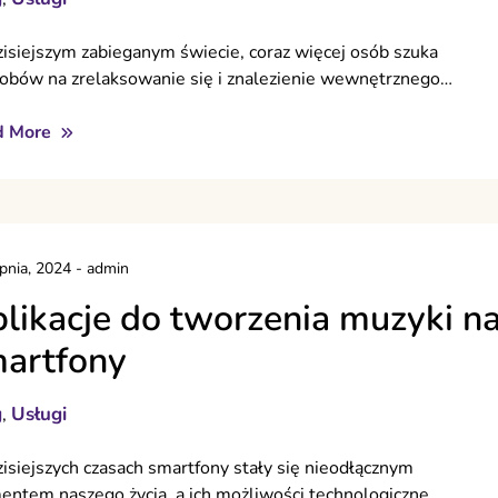
isiejszym zabieganym świecie, coraz więcej osób szuka
obów na zrelaksowanie się i znalezienie wewnętrznego…
d More
rpnia, 2024
-
admin
likacje do tworzenia muzyki n
artfony
g
Usługi
,
isiejszych czasach smartfony stały się nieodłącznym
entem naszego życia, a ich możliwości technologiczne