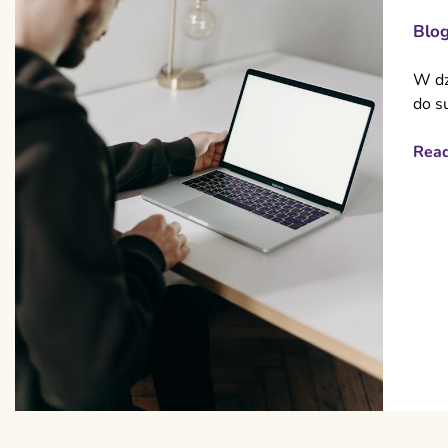
Blo
W dz
do s
Rea