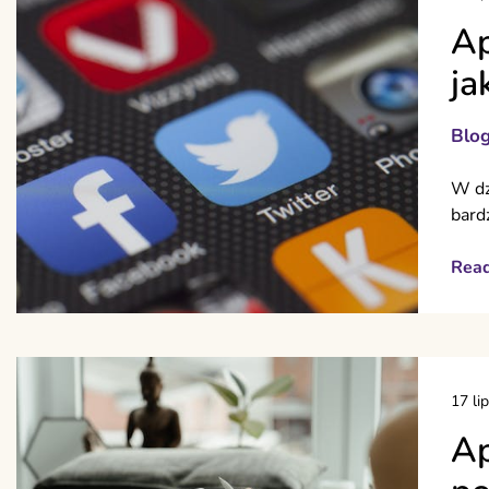
Ap
ja
Blo
W dz
bard
Rea
17 li
Ap