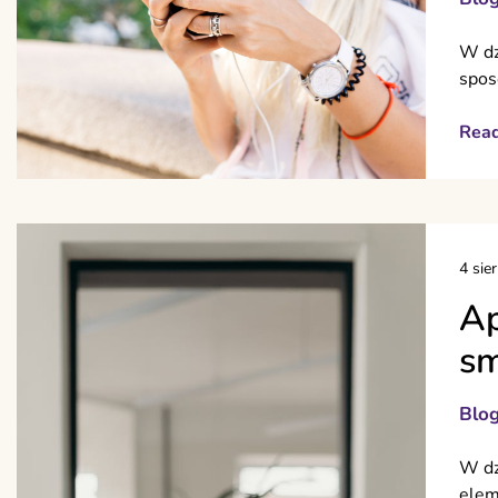
W dz
spos
Rea
4 sie
Ap
sm
Blo
W dz
elem