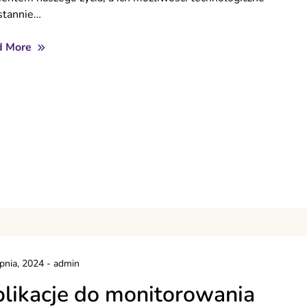
stannie…
d More
rpnia, 2024
-
admin
likacje do monitorowania