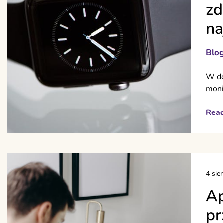
zd
na
Blo
W do
moni
Rea
4 sie
Ap
pr