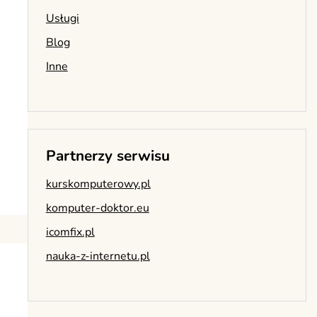
Usługi
Blog
Inne
Partnerzy serwisu
kurskomputerowy.pl
komputer-doktor.eu
icomfix.pl
nauka-z-internetu.pl