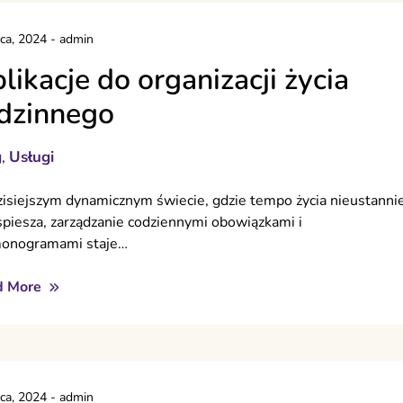
pca, 2024
-
admin
likacje do organizacji życia
dzinnego
g
Usługi
,
isiejszym dynamicznym świecie, gdzie tempo życia nieustanni
spiesza, zarządzanie codziennymi obowiązkami i
onogramami staje…
d More
pca, 2024
-
admin