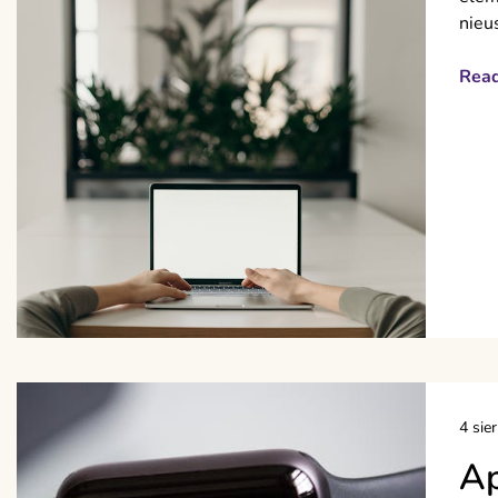
nieu
Rea
4 sie
Ap