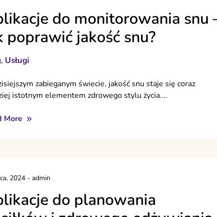
likacje do monitorowania snu 
k poprawić jakość snu?
g
Usługi
,
isiejszym zabieganym świecie, jakość snu staje się coraz
ziej istotnym elementem zdrowego stylu życia.…
d More
pca, 2024
-
admin
likacje do planowania